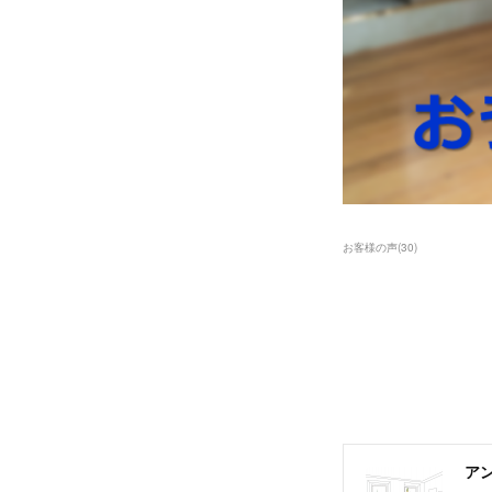
お客様の声
(
30
)
アン