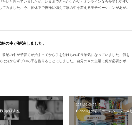
びたいと思っていましたが、いままできっかけがなくオンラインなら受講しやすい
してみました。今、育休中で復帰に備えて家の中を変えるモチベーションがあが…
収納の中が解決しました。
、収納の中が子育てが始まってから手を付けられず長年気になっていました。何を
では分からずプロの手を借りることにしました。自分の今の生活に何が必要か考…
2021.06.08 09:13
顾问2级讲座
Richell様の公式ホームページに