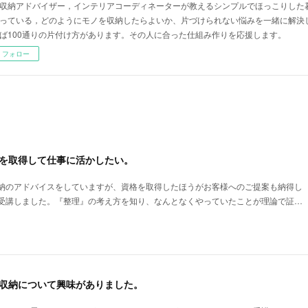
収納アドバイザー，インテリアコーディネーターが教えるシンプルでほっこりした暮
っている，どのようにモノを収納したらよいか、片づけられない悩みを一緒に解決して
ば100通りの片付け方があります。その人に合った仕組み作りを応援します。
フォロー
格を取得して仕事に活かしたい。
納のアドバイスをしていますが、資格を取得したほうがお客様へのご提案も納得し
受講しました。『整理』の考え方を知り、なんとなくやっていたことが理論で証…
理収納について興味がありました。