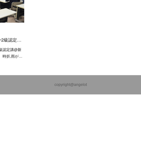
2級認定…
級認定講@新
。時折,雨が…
copyright@angelot